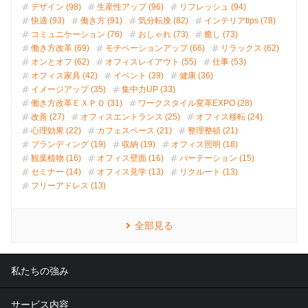
デザイン (98)
生産性アップ (96)
リフレッシュ (94)
快適 (93)
働き方 (91)
気分転換 (82)
インテリアtips (78)
コミュニケーション (76)
おしゃれ (73)
癒し (73)
働き方改革 (69)
モチベーションアップ (66)
リラックス (62)
オンとオフ (62)
オフィスレイアウト (55)
仕事 (53)
オフィス家具 (42)
イベント (39)
健康 (36)
イメージアップ (35)
集中力UP (33)
働き方改革ＥＸＰＯ (31)
ワークスタイル変革EXPO (28)
改善 (27)
オフィスエントランス (25)
オフィス移転 (24)
心理効果 (22)
カフェスペース (21)
整理整頓 (21)
ブランディング (19)
収納 (19)
オフィス照明 (18)
観葉植物 (16)
オフィス壁面 (16)
パーテーション (15)
セミナー (14)
オフィス見学 (13)
リクルート (13)
フリーアドレス (13)
全部見る
私たちの強み
サービス内容