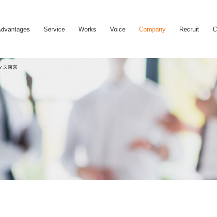
dvantages
Service
Works
Voice
Company
Recruit
C
ィス東京