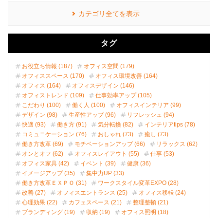
カテゴリ全てを表示
タグ
お役立ち情報 (187)
オフィス空間 (179)
オフィススペース (170)
オフィス環境改善 (164)
オフィス (164)
オフィスデザイン (146)
オフィストレンド (109)
仕事効率アップ (105)
こだわり (100)
働く人 (100)
オフィスインテリア (99)
デザイン (98)
生産性アップ (96)
リフレッシュ (94)
快適 (93)
働き方 (91)
気分転換 (82)
インテリアtips (78)
コミュニケーション (76)
おしゃれ (73)
癒し (73)
働き方改革 (69)
モチベーションアップ (66)
リラックス (62)
オンとオフ (62)
オフィスレイアウト (55)
仕事 (53)
オフィス家具 (42)
イベント (39)
健康 (36)
イメージアップ (35)
集中力UP (33)
働き方改革ＥＸＰＯ (31)
ワークスタイル変革EXPO (28)
改善 (27)
オフィスエントランス (25)
オフィス移転 (24)
心理効果 (22)
カフェスペース (21)
整理整頓 (21)
ブランディング (19)
収納 (19)
オフィス照明 (18)