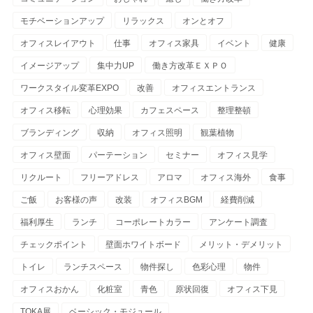
モチベーションアップ
リラックス
オンとオフ
オフィスレイアウト
仕事
オフィス家具
イベント
健康
イメージアップ
集中力UP
働き方改革ＥＸＰＯ
ワークスタイル変革EXPO
改善
オフィスエントランス
オフィス移転
心理効果
カフェスペース
整理整頓
ブランディング
収納
オフィス照明
観葉植物
オフィス壁面
パーテーション
セミナー
オフィス見学
リクルート
フリーアドレス
アロマ
オフィス海外
食事
ご飯
お客様の声
改装
オフィスBGM
経費削減
福利厚生
ランチ
コーポレートカラー
アンケート調査
チェックポイント
壁面ホワイトボード
メリット・デメリット
トイレ
ランチスペース
物件探し
色彩心理
物件
オフィスおかん
化粧室
青色
原状回復
オフィス下見
TOKA展
ベーシック・モジュール