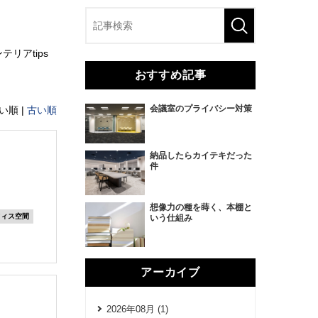
リアtips
おすすめ記事
会議室のプライバシー対策
い順 |
古い順
納品したらカイテキだった
件
想像力の種を蒔く、本棚と
フィス空間
いう仕組み
アーカイブ
2026年08月 (1)