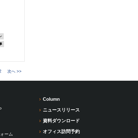
ン
事
2
次へ >>
Column
P
ニュースリリース
資料ダウンロード
オフィス訪問予約
ォーム