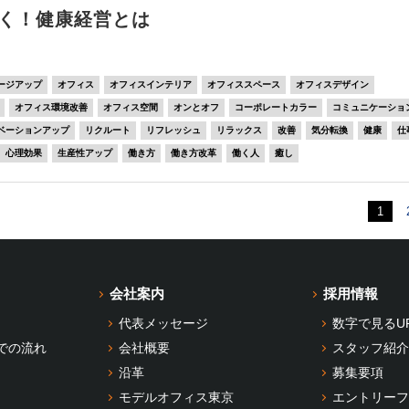
く！健康経営とは
ージアップ
オフィス
オフィスインテリア
オフィススペース
オフィスデザイン
オフィス環境改善
オフィス空間
オンとオフ
コーポレートカラー
コミュニケーショ
ベーションアップ
リクルート
リフレッシュ
リラックス
改善
気分転換
健康
仕
心理効果
生産性アップ
働き方
働き方改革
働く人
癒し
1
会社案内
採用情報
代表メッセージ
数字で見るU
での流れ
会社概要
スタッフ紹介
沿革
募集要項
モデルオフィス東京
エントリーフ