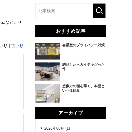
ラムなど、リ
おすすめ記事
会議室のプライバシー対策
い順 |
古い順
納品したらカイテキだった
件
想像力の種を蒔く、本棚と
いう仕組み
アーカイブ
2026年08月 (1)