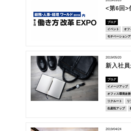
<第6回
ブログ
イベント
オフ
モチベーションア
2019/05/20
新入社員
ブログ
イメージアップ
オフィス環境改善
リクルート
リ
生産性アップ
2019/04/24