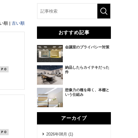
い順 |
古い順
おすすめ記事
会議室のプライバシー対策
納品したらカイテキだった
ＸＰＯ
件
想像力の種を蒔く、本棚と
いう仕組み
アーカイブ
ＸＰＯ
2026年08月 (1)