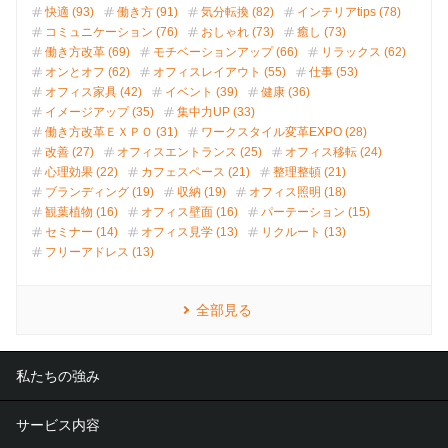
快適 (93)
働き方 (91)
気分転換 (82)
インテリアtips (78)
コミュニケーション (76)
おしゃれ (73)
癒し (73)
働き方改革 (69)
モチベーションアップ (66)
リラックス (62)
オンとオフ (62)
オフィスレイアウト (55)
仕事 (53)
オフィス家具 (42)
イベント (39)
健康 (36)
イメージアップ (35)
集中力UP (33)
働き方改革ＥＸＰＯ (31)
ワークスタイル変革EXPO (28)
改善 (27)
オフィスエントランス (25)
オフィス移転 (24)
心理効果 (22)
カフェスペース (21)
整理整頓 (21)
ブランディング (19)
収納 (19)
オフィス照明 (18)
観葉植物 (16)
オフィス壁面 (16)
パーテーション (15)
セミナー (14)
オフィス見学 (13)
リクルート (13)
フリーアドレス (13)
全部見る
私たちの強み
サービス内容