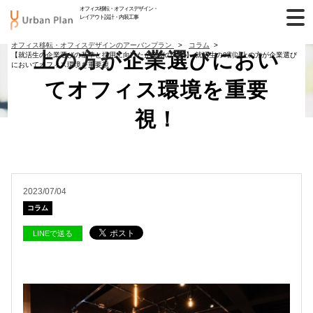
準と採用に向けた企業側
オフィス移転・オフィスデザイン・
レイアウト設計・内装工事
の対策】 就活生の8割以
オフィス移転・オフィスデザインのアーバンプラン
コラム
上の方が企業選びにおい
【就活生の企業選びの基準と採用に向けた企業側の対策】 就活生の8割以上の方が企業選び
においてオフィス環境を重要視！
てオフィス環境を重要
視！
2023/07/04
コラム
LINEで送る