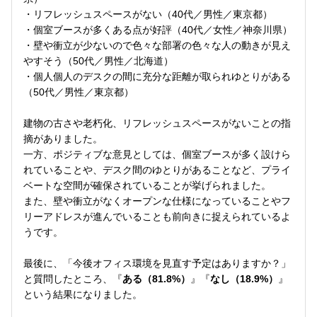
・リフレッシュスペースがない（40代／男性／東京都）
・個室ブースが多くある点が好評（40代／女性／神奈川県）
・壁や衝立が少ないので色々な部署の色々な人の動きが見え
やすそう（50代／男性／北海道）
・個人個人のデスクの間に充分な距離が取られゆとりがある
（50代／男性／東京都）
建物の古さや老朽化、リフレッシュスペースがないことの指
摘がありました。
一方、ポジティブな意見としては、個室ブースが多く設けら
れていることや、デスク間のゆとりがあることなど、プライ
ベートな空間が確保されていることが挙げられました。
また、壁や衝立がなくオープンな仕様になっていることやフ
リーアドレスが進んでいることも前向きに捉えられているよ
うです。
最後に、「今後オフィス環境を見直す予定はありますか？」
と質問したところ、『
ある（81.8%）
』『
なし（18.9%）
』
という結果になりました。