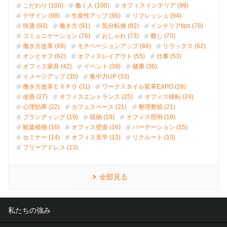
こだわり (100)
働く人 (100)
オフィスインテリア (99)
デザイン (98)
生産性アップ (96)
リフレッシュ (94)
快適 (93)
働き方 (91)
気分転換 (82)
インテリアtips (78)
コミュニケーション (76)
おしゃれ (73)
癒し (73)
働き方改革 (69)
モチベーションアップ (66)
リラックス (62)
オンとオフ (62)
オフィスレイアウト (55)
仕事 (53)
オフィス家具 (42)
イベント (39)
健康 (36)
イメージアップ (35)
集中力UP (33)
働き方改革ＥＸＰＯ (31)
ワークスタイル変革EXPO (28)
改善 (27)
オフィスエントランス (25)
オフィス移転 (24)
心理効果 (22)
カフェスペース (21)
整理整頓 (21)
ブランディング (19)
収納 (19)
オフィス照明 (18)
観葉植物 (16)
オフィス壁面 (16)
パーテーション (15)
セミナー (14)
オフィス見学 (13)
リクルート (13)
フリーアドレス (13)
全部見る
私たちの強み