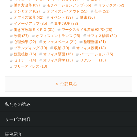
働き方改革 (69)
モチベーションアップ (66)
リラックス (62)
オンとオフ (62)
オフィスレイアウト (55)
仕事 (53)
オフィス家具 (42)
イベント (39)
健康 (36)
イメージアップ (35)
集中力UP (33)
働き方改革ＥＸＰＯ (31)
ワークスタイル変革EXPO (28)
改善 (27)
オフィスエントランス (25)
オフィス移転 (24)
心理効果 (22)
カフェスペース (21)
整理整頓 (21)
ブランディング (19)
収納 (19)
オフィス照明 (18)
観葉植物 (16)
オフィス壁面 (16)
パーテーション (15)
セミナー (14)
オフィス見学 (13)
リクルート (13)
フリーアドレス (13)
全部見る
私たちの強み
サービス内容
事例紹介