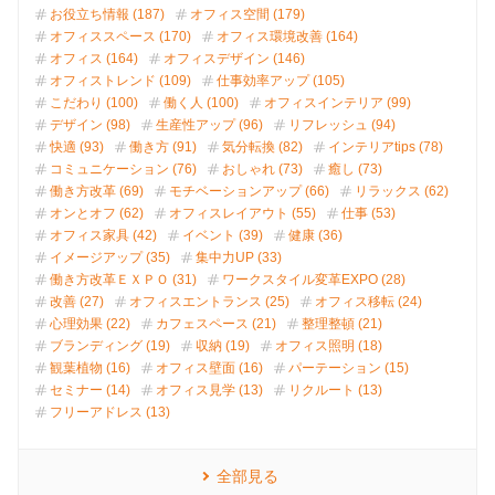
お役立ち情報 (187)
オフィス空間 (179)
オフィススペース (170)
オフィス環境改善 (164)
オフィス (164)
オフィスデザイン (146)
オフィストレンド (109)
仕事効率アップ (105)
こだわり (100)
働く人 (100)
オフィスインテリア (99)
デザイン (98)
生産性アップ (96)
リフレッシュ (94)
快適 (93)
働き方 (91)
気分転換 (82)
インテリアtips (78)
コミュニケーション (76)
おしゃれ (73)
癒し (73)
働き方改革 (69)
モチベーションアップ (66)
リラックス (62)
オンとオフ (62)
オフィスレイアウト (55)
仕事 (53)
オフィス家具 (42)
イベント (39)
健康 (36)
イメージアップ (35)
集中力UP (33)
働き方改革ＥＸＰＯ (31)
ワークスタイル変革EXPO (28)
改善 (27)
オフィスエントランス (25)
オフィス移転 (24)
心理効果 (22)
カフェスペース (21)
整理整頓 (21)
ブランディング (19)
収納 (19)
オフィス照明 (18)
観葉植物 (16)
オフィス壁面 (16)
パーテーション (15)
セミナー (14)
オフィス見学 (13)
リクルート (13)
フリーアドレス (13)
全部見る