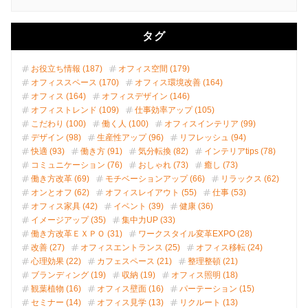
タグ
お役立ち情報 (187)
オフィス空間 (179)
オフィススペース (170)
オフィス環境改善 (164)
オフィス (164)
オフィスデザイン (146)
オフィストレンド (109)
仕事効率アップ (105)
こだわり (100)
働く人 (100)
オフィスインテリア (99)
デザイン (98)
生産性アップ (96)
リフレッシュ (94)
快適 (93)
働き方 (91)
気分転換 (82)
インテリアtips (78)
コミュニケーション (76)
おしゃれ (73)
癒し (73)
働き方改革 (69)
モチベーションアップ (66)
リラックス (62)
オンとオフ (62)
オフィスレイアウト (55)
仕事 (53)
オフィス家具 (42)
イベント (39)
健康 (36)
イメージアップ (35)
集中力UP (33)
働き方改革ＥＸＰＯ (31)
ワークスタイル変革EXPO (28)
改善 (27)
オフィスエントランス (25)
オフィス移転 (24)
心理効果 (22)
カフェスペース (21)
整理整頓 (21)
ブランディング (19)
収納 (19)
オフィス照明 (18)
観葉植物 (16)
オフィス壁面 (16)
パーテーション (15)
セミナー (14)
オフィス見学 (13)
リクルート (13)