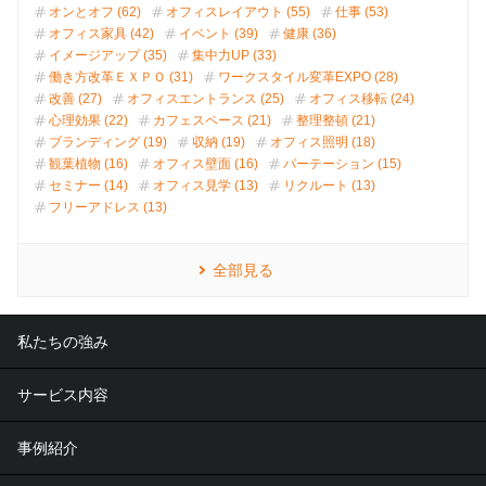
オンとオフ (62)
オフィスレイアウト (55)
仕事 (53)
オフィス家具 (42)
イベント (39)
健康 (36)
イメージアップ (35)
集中力UP (33)
働き方改革ＥＸＰＯ (31)
ワークスタイル変革EXPO (28)
改善 (27)
オフィスエントランス (25)
オフィス移転 (24)
心理効果 (22)
カフェスペース (21)
整理整頓 (21)
ブランディング (19)
収納 (19)
オフィス照明 (18)
観葉植物 (16)
オフィス壁面 (16)
パーテーション (15)
セミナー (14)
オフィス見学 (13)
リクルート (13)
フリーアドレス (13)
全部見る
私たちの強み
サービス内容
事例紹介