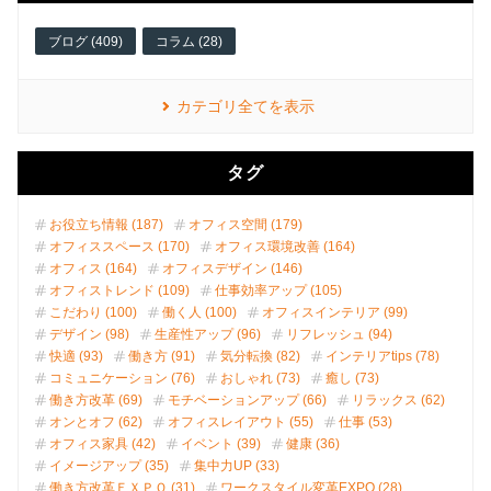
ブログ (409)
コラム (28)
カテゴリ全てを表示
タグ
お役立ち情報 (187)
オフィス空間 (179)
オフィススペース (170)
オフィス環境改善 (164)
オフィス (164)
オフィスデザイン (146)
オフィストレンド (109)
仕事効率アップ (105)
こだわり (100)
働く人 (100)
オフィスインテリア (99)
デザイン (98)
生産性アップ (96)
リフレッシュ (94)
快適 (93)
働き方 (91)
気分転換 (82)
インテリアtips (78)
コミュニケーション (76)
おしゃれ (73)
癒し (73)
働き方改革 (69)
モチベーションアップ (66)
リラックス (62)
オンとオフ (62)
オフィスレイアウト (55)
仕事 (53)
オフィス家具 (42)
イベント (39)
健康 (36)
イメージアップ (35)
集中力UP (33)
働き方改革ＥＸＰＯ (31)
ワークスタイル変革EXPO (28)