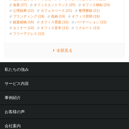
改善 (27)
オフィスエントランス (25)
オフィス移転 (24)
心理効果 (22)
カフェスペース (21)
整理整頓 (21)
ブランディング (19)
収納 (19)
オフィス照明 (18)
観葉植物 (16)
オフィス壁面 (16)
パーテーション (15)
セミナー (14)
オフィス見学 (13)
リクルート (13)
フリーアドレス (13)
全部見る
私たちの強み
サービス内容
事例紹介
お客様の声
会社案内