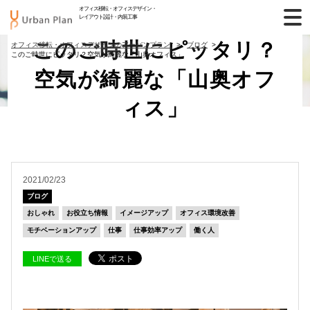
オフィス移転・オフィスデザイン・
レイアウト設計・内装工事
このご時世にピッタリ？
オフィス移転・オフィスデザインのアーバンプラン
ブログ
このご時世にピッタリ？空気が綺麗な「山奥オフィス」
空気が綺麗な「山奥オフ
ィス」
2021/02/23
ブログ
おしゃれ
お役立ち情報
イメージアップ
オフィス環境改善
モチベーションアップ
仕事
仕事効率アップ
働く人
LINEで送る