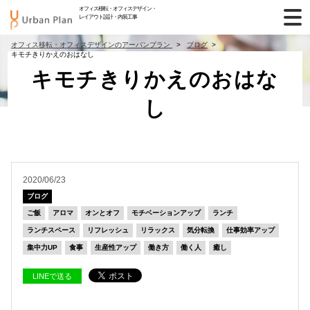
オフィス移転・オフィスデザイン・
レイアウト設計・内装工事
オフィス移転・オフィスデザインのアーバンプラン
ブログ
キモチきりかえのおはなし
キモチきりかえのおはな
し
2020/06/23
ブログ
ご飯
アロマ
オンとオフ
モチベーションアップ
ランチ
ランチスペース
リフレッシュ
リラックス
気分転換
仕事効率アップ
集中力UP
食事
生産性アップ
働き方
働く人
癒し
LINEで送る