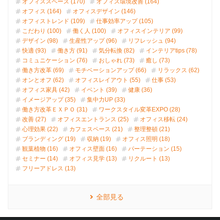
オフィススペース (170)
オフィス環境改善 (164)
オフィス (164)
オフィスデザイン (146)
オフィストレンド (109)
仕事効率アップ (105)
こだわり (100)
働く人 (100)
オフィスインテリア (99)
デザイン (98)
生産性アップ (96)
リフレッシュ (94)
快適 (93)
働き方 (91)
気分転換 (82)
インテリアtips (78)
コミュニケーション (76)
おしゃれ (73)
癒し (73)
働き方改革 (69)
モチベーションアップ (66)
リラックス (62)
オンとオフ (62)
オフィスレイアウト (55)
仕事 (53)
オフィス家具 (42)
イベント (39)
健康 (36)
イメージアップ (35)
集中力UP (33)
働き方改革ＥＸＰＯ (31)
ワークスタイル変革EXPO (28)
改善 (27)
オフィスエントランス (25)
オフィス移転 (24)
心理効果 (22)
カフェスペース (21)
整理整頓 (21)
ブランディング (19)
収納 (19)
オフィス照明 (18)
観葉植物 (16)
オフィス壁面 (16)
パーテーション (15)
セミナー (14)
オフィス見学 (13)
リクルート (13)
フリーアドレス (13)
全部見る