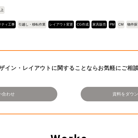
以上
リティ工事
引越し・移転作業
レイアウト変更
CG作成
家具販売
PM
CM
物件探
ザイン・レイアウトに関することならお気軽にご相
い合わせ
資料をダウ