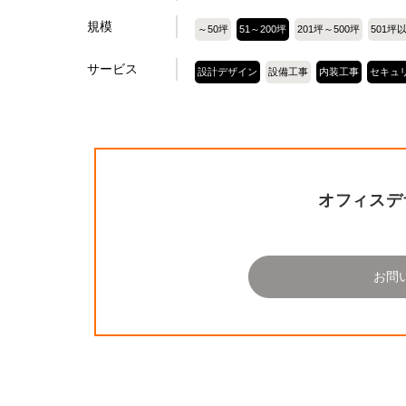
規模
～50坪
51～200坪
201坪～500坪
501坪
サービス
設計デザイン
設備工事
内装工事
セキュ
オフィスデ
お問