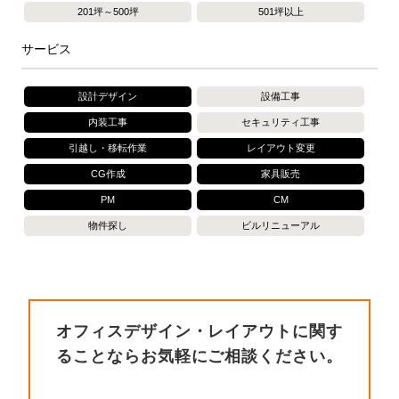
201坪～500坪
501坪以上
サービス
設計デザイン
設備工事
内装工事
セキュリティ工事
引越し・移転作業
レイアウト変更
CG作成
家具販売
PM
CM
物件探し
ビルリニューアル
オフィスデザイン・レイアウトに関す
ることならお気軽にご相談ください。