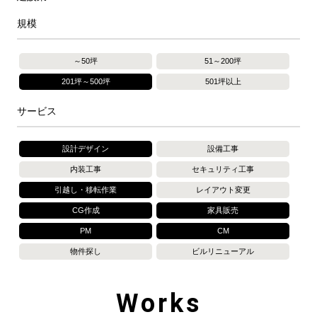
規模
～50坪
51～200坪
201坪～500坪
501坪以上
サービス
設計デザイン
設備工事
内装工事
セキュリティ工事
引越し・移転作業
レイアウト変更
CG作成
家具販売
PM
CM
物件探し
ビルリニューアル
Works