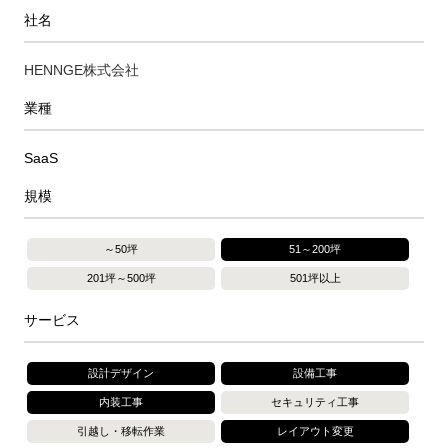
社名
HENNGE株式会社
業種
SaaS
規模
～50坪
51～200坪
201坪～500坪
501坪以上
サービス
設計デザイン
設備工事
内装工事
セキュリティ工事
引越し・移転作業
レイアウト変更