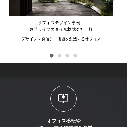
オフィスデザイン事例｜
東芝ライフスタイル株式会社 様
デザインを発信し、価値を創造するオフィス
公
オフィス移転や