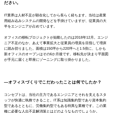
ださい。
IT業界は人材不足が顕在化してから長らく経ちます。当社は産業
用組み込みシステムの開発などを手掛けていますが、従業員の大
半をエンジニアが占めています。
オフィスの移転プロジェクトが始動したのは2018年12月。エンジ
ニア不足のなか、あえて事業拡大と従業員の増員を目指して増床
に踏み切りました。面積は150坪から220坪へと1.5倍に、しかも
新オフィスのオープンはその6か月後です。移転先が決まり平面図
が手元に届くと即座にゾーニングに取り掛かりました。
―オフィスづくりでこだわったことは何でしたか？
コンセプトは、当社の主力であるエンジニアとそれを支えるスタ
ッフが快適に執務できること。IT系は知識集約型であり資本集約
型であるとともに、労働集約型でもある特異な業種です。この業
種に必要な人出不足解消策とはどのようなものでしょうか。